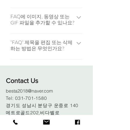
새로운 FAQ 항목을 등록하려면 다
음 절차를 참고하세요. 'FAQ 관리' 버
FAQ에 이미지, 동영상 또는
GIF 파일을 추가할 수 있나요?
튼 클릭 사이트 대시보드에서 '추가
하기' 버튼 클릭 후 'Q&A' 옵션 선택
가능합니다! 이미지 또는 영상을 추
질문 및 답변에 해당하는 카테고리
가하려면 다음 단계를 참고하세요.
"FAQ" 제목을 편집 또는 삭제
지정 저장 및 게시 언제든지 FAQ 항
하는 방법은 무엇인가요?
앱 설정 페이지로 이동 'FAQ 관리' 클
목을 편집하고 순서 및 카테고리를
릭 미디어를 추가하고 싶은 질문을
변경할 수 있습니다.
앱 설정 탭에서 FAQ 제목을 편집할
추가 또는 선택 답변을 편집한 후 동
수 있습니다. 제목을 비공개로 설정
영상, 이미지 또는 GIF 아이콘을 클
하려면 '표시할 정보' 항목에서 제목
릭 라이브러리에 저장된 미디어를
Contact Us
을 비공개로 설정하세요.
추가한 후 저장 클릭
besta2018@naver.com
Tel:
031-701-1580
경기도 성남시 분당구 운중로 140
​메트로골드202,비다벨로
베스타(주)